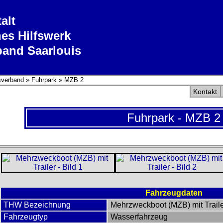
alt
es Hilfswerk
band Saarlouis
sverband
»
Fuhrpark
»
MZB 2
Kontakt
Fuhrpark - MZB 2
Fahrzeugdaten
THW Bezeichnung
Mehrzweckboot (MZB) mit Trail
Fahrzeugtyp
Wasserfahrzeug