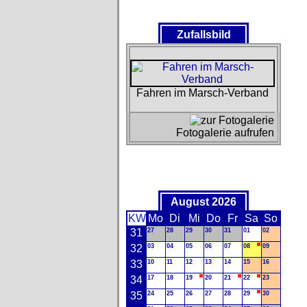
Zufallsbild
Fahren im Marsch-Verband
Fotogalerie aufrufen
August 2026
KW
Mo
Di
Mi
Do
Fr
Sa
So
31
27
28
29
30
31
01
02
32
03
04
05
06
07
08
09
33
10
11
12
13
14
15
16
34
17
18
19
20
21
22
23
35
24
25
26
27
28
29
30