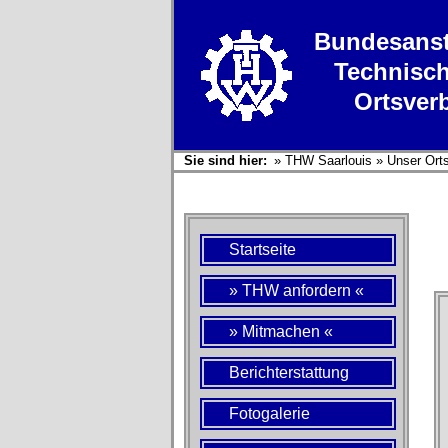
Bundesanst
Technisch
Ortsver
Sie sind hier:
»
THW Saarlouis
»
Unser Ort
Startseite
» THW anfordern «
» Mitmachen «
Berichterstattung
Fotogalerie