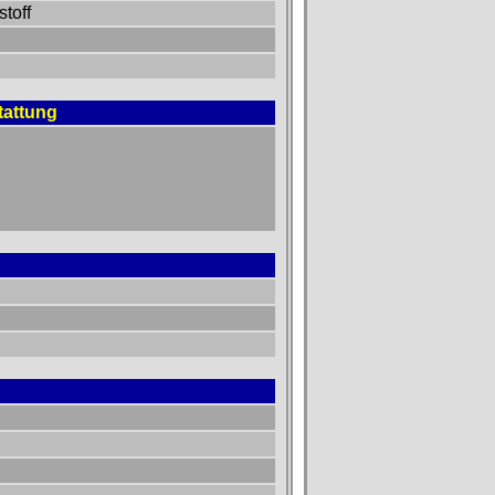
toff
tattung