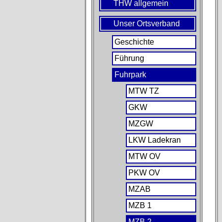
THW allgemein
Unser Ortsverband
Geschichte
Führung
Fuhrpark
MTW TZ
GKW
MZGW
LKW Ladekran
MTW OV
PKW OV
MZAB
MZB 1
MZB 2