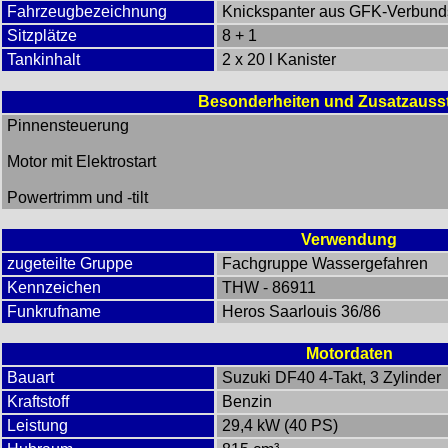
Fahrzeugbezeichnung
Knickspanter aus GFK-Verbunds
Sitzplätze
8 + 1
Tankinhalt
2 x 20 l Kanister
Besonderheiten und Zusatzauss
Pinnensteuerung
Motor mit Elektrostart
Powertrimm und -tilt
Verwendung
zugeteilte Gruppe
Fachgruppe Wassergefahren
Kennzeichen
THW - 86911
Funkrufname
Heros Saarlouis 36/86
Motordaten
Bauart
Suzuki DF40 4-Takt, 3 Zylinder
Kraftstoff
Benzin
Leistung
29,4 kW (40 PS)