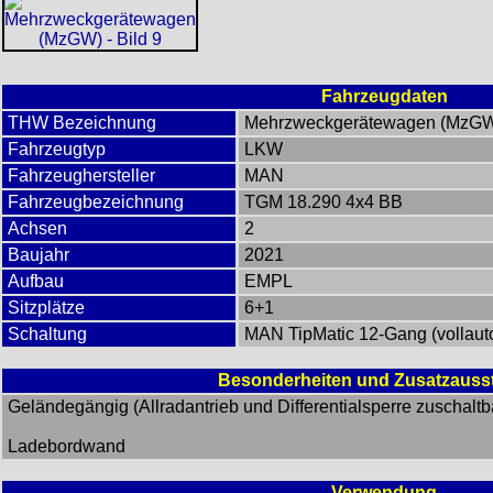
Fahrzeugdaten
THW Bezeichnung
Mehrzweckgerätewagen (MzG
Fahrzeugtyp
LKW
Fahrzeughersteller
MAN
Fahrzeugbezeichnung
TGM 18.290 4x4 BB
Achsen
2
Baujahr
2021
Aufbau
EMPL
Sitzplätze
6+1
Schaltung
MAN TipMatic 12-Gang (vollaut
Besonderheiten und Zusatzauss
Geländegängig (Allradantrieb und Differentialsperre zuschaltb
Ladebordwand
Verwendung