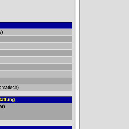
W)
omatisch)
tattung
ar)