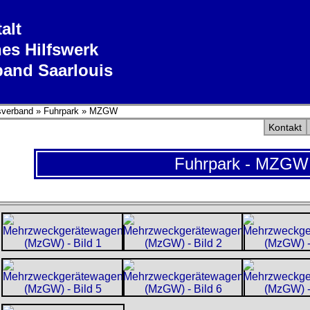
alt
es Hilfswerk
band Saarlouis
sverband
»
Fuhrpark
»
MZGW
Kontakt
Fuhrpark - MZGW