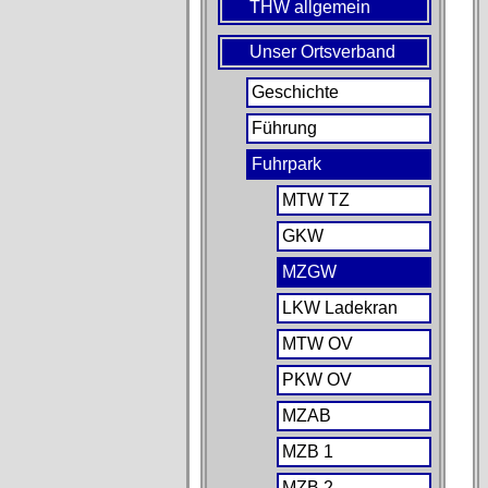
THW allgemein
Unser Ortsverband
Geschichte
Führung
Fuhrpark
MTW TZ
GKW
MZGW
LKW Ladekran
MTW OV
PKW OV
MZAB
MZB 1
MZB 2