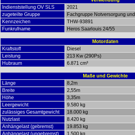
Indienststellung OV SLS
2021
zugeteilte Gruppe
Fachgruppe Notversorgung und
Kennzeichen
THW-93891
Funkrufname
Heros Saarlouis 24/55
Motordaten
Kraftstoff
Diesel
Leistung
213 Kw (290Ps)
Hubraum
6.871 cm³
Maße und Gewichte
Länge
8,2m
Breite
2,55m
Höhe
3,35m
Leergewicht
9.580 kg
zulässiges Gesamtgewicht
18.000 kg
Nutzlast
8.420 kg
Anhängelast (gebremst)
19.853 kg
Anhängelast (ungebremst)
1.500 kg