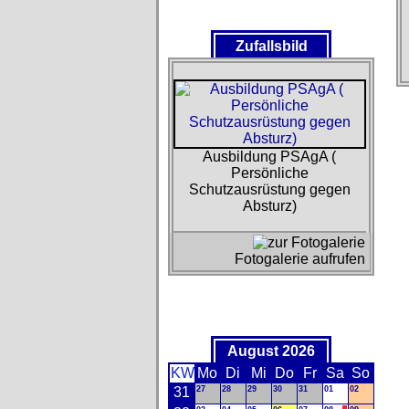
Zufallsbild
Ausbildung PSAgA (
Persönliche
Schutzausrüstung gegen
Absturz)
Fotogalerie aufrufen
August 2026
KW
Mo
Di
Mi
Do
Fr
Sa
So
31
27
28
29
30
31
01
02