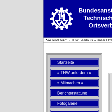
Bundesanst
Technisch
Ortsver
Sie sind hier:
»
THW Saarlouis
»
Unser Ort
Startseite
» THW anfordern «
» Mitmachen «
Berichterstattung
Fotogalerie