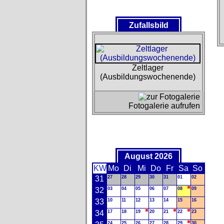
Zufallsbild
Zeltlager
(Ausbildungswochenende)
Fotogalerie aufrufen
August 2026
KW
Mo
Di
Mi
Do
Fr
Sa
So
31
27
28
29
30
31
01
02
32
03
04
05
06
07
08
09
33
10
11
12
13
14
15
16
34
17
18
19
20
21
22
23
24
25
26
27
28
29
30