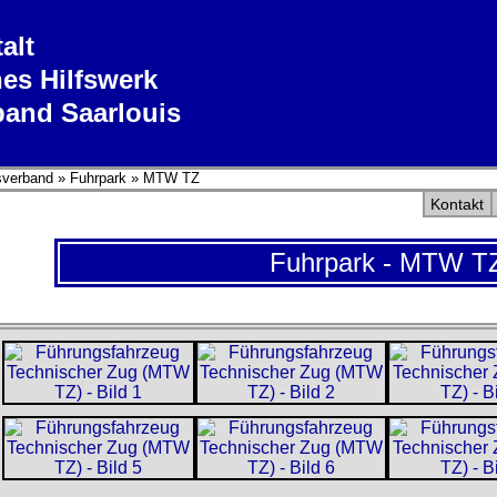
alt
es Hilfswerk
band Saarlouis
sverband
»
Fuhrpark
»
MTW TZ
Kontakt
Fuhrpark - MTW T