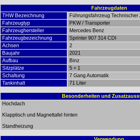
Fahrzeugdaten
THW Bezeichnung
Führungsfahrzeug Technischer
Fahrzeugtyp
PKW / Transporter
Fahrzeughersteller
Mercedes Benz
Fahrzeugbezeichnung
Sprinter 907 314 CDI
Achsen
2
Baujahr
2021
Aufbau
Binz
Sitzplätze
5 + 1
Schaltung
7 Gang Automatik
Tankinhalt
71 Liter
Besonderheiten und Zusatzauss
Hochdach
Klapptisch und Magnettafel hinten
Standheizung
Verwendung