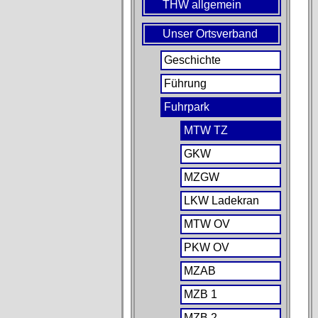
THW allgemein
Unser Ortsverband
Geschichte
Führung
Fuhrpark
MTW TZ
GKW
MZGW
LKW Ladekran
MTW OV
PKW OV
MZAB
MZB 1
MZB 2