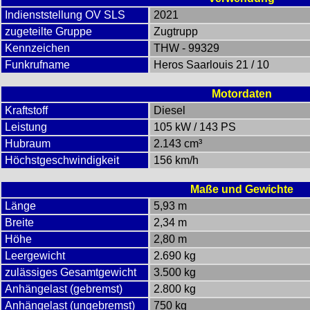
Indienststellung OV SLS
2021
zugeteilte Gruppe
Zugtrupp
Kennzeichen
THW - 99329
Funkrufname
Heros Saarlouis 21 / 10
Motordaten
Kraftstoff
Diesel
Leistung
105 kW / 143 PS
Hubraum
2.143 cm³
Höchstgeschwindigkeit
156 km/h
Maße und Gewichte
Länge
5,93 m
Breite
2,34 m
Höhe
2,80 m
Leergewicht
2.690 kg
zulässiges Gesamtgewicht
3.500 kg
Anhängelast (gebremst)
2.800 kg
Anhängelast (ungebremst)
750 kg