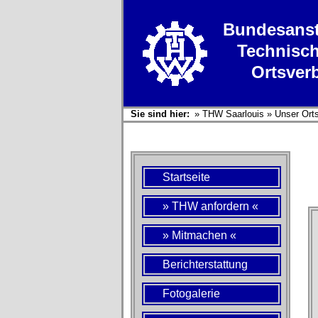
Bundesanst
Technisch
Ortsver
Sie sind hier:
»
THW Saarlouis
»
Unser Ort
Startseite
» THW anfordern «
» Mitmachen «
Berichterstattung
Fotogalerie