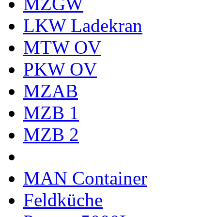
MZGW
LKW Ladekran
MTW OV
PKW OV
MZAB
MZB 1
MZB 2
MAN Container
Feldküche