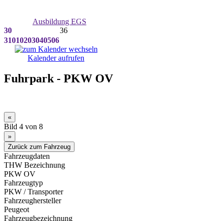
Ausbildung EGS
30
36
31
01
02
03
04
05
06
Kalender aufrufen
Fuhrpark - PKW OV
Bild 4 von 8
Fahrzeugdaten
THW Bezeichnung
PKW OV
Fahrzeugtyp
PKW / Transporter
Fahrzeughersteller
Peugeot
Fahrzeugbezeichnung