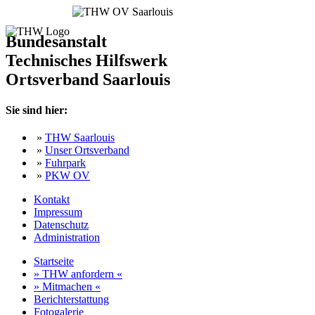
Bundesanstalt
Technisches Hilfswerk
Ortsverband Saarlouis
Sie sind hier:
»
THW Saarlouis
»
Unser Ortsverband
»
Fuhrpark
»
PKW OV
Kontakt
Impressum
Datenschutz
Administration
Startseite
» THW anfordern «
» Mitmachen «
Berichterstattung
Fotogalerie