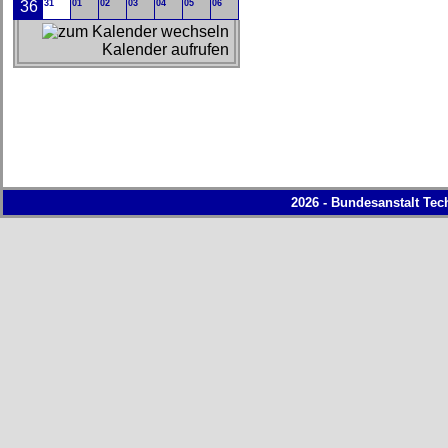
36
31
01
02
03
04
05
06
Kalender aufrufen
2026 - Bundesanstalt Tec