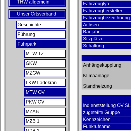
THW allgemein
Fahrzeugtyp
Fahrzeughersteller
Unser Ortsverband
Fahrzeugbezeichnung
Geschichte
Achsen
Baujahr
Führung
Sitzplätze
Fuhrpark
Schaltung
MTW TZ
GKW
Anhängekupplung
MZGW
Klimaanlage
LKW Ladekran
Standheizung
MTW OV
PKW OV
Indienststellung OV S
MZAB
zugeteilte Gruppe
Kennzeichen
MZB 1
Funkrufname
MZB 2