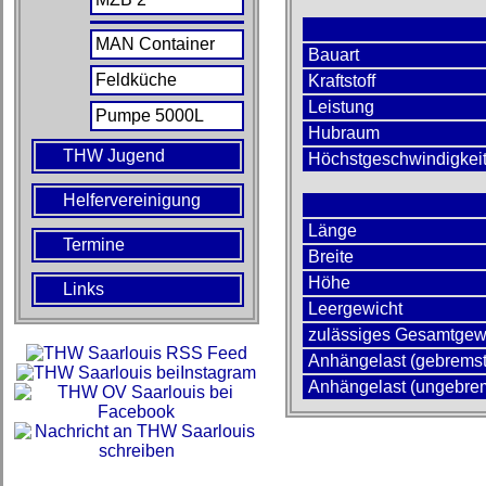
MAN Container
Bauart
Feldküche
Kraftstoff
Leistung
Pumpe 5000L
Hubraum
THW Jugend
Höchstgeschwindigkei
Helfervereinigung
Länge
Termine
Breite
Höhe
Links
Leergewicht
zulässiges Gesamtgew
Anhängelast (gebremst
Anhängelast (ungebre