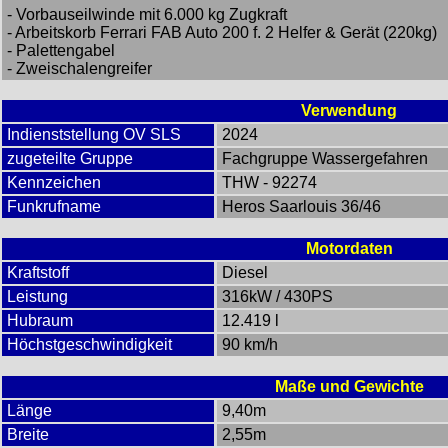
- Vorbauseilwinde mit 6.000 kg Zugkraft
- Arbeitskorb Ferrari FAB Auto 200 f. 2 Helfer & Gerät (220kg)
- Palettengabel
- Zweischalengreifer
Verwendung
Indienststellung OV SLS
2024
zugeteilte Gruppe
Fachgruppe Wassergefahren
Kennzeichen
THW - 92274
Funkrufname
Heros Saarlouis 36/46
Motordaten
Kraftstoff
Diesel
Leistung
316kW / 430PS
Hubraum
12.419 l
Höchstgeschwindigkeit
90 km/h
Maße und Gewichte
Länge
9,40m
Breite
2,55m