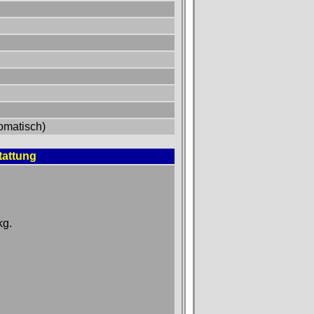
omatisch)
tattung
kg.