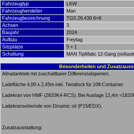
Fahrzeugtyp
LKW
Fahrzeughersteller
Man
Fahrzeugbezeichnung
TGS 26.430 6×6
Achsen
3
Baujahr
2024
Aufbau
Freytag
Sitzplätze
5 + 1
Schaltung
MAN TipMatic 12-Gang (vollaut
Besonderheiten und Zusatzauss
Allradantrieb mit zuschaltbarer Differenzialsperren.
Ladefläche 4,00 x 2,45m inkl. Twistlock für 10ft-Container.
Ladekran von HMF (2820K4-RCS). Bei Auslage 12,4m =1820
Ladekranseilwinde von Dinamic oil (P15/EDX).
Zusatzausstattung: