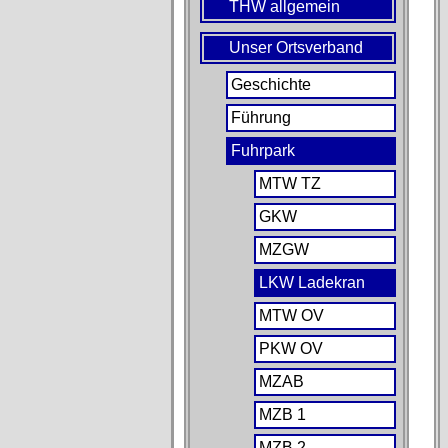
THW allgemein
Unser Ortsverband
Geschichte
Führung
Fuhrpark
MTW TZ
GKW
MZGW
LKW Ladekran
MTW OV
PKW OV
MZAB
MZB 1
MZB 2