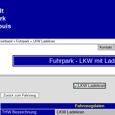
lt
rk
ouis
sverband
»
Fuhrpark
»
LKW Ladekran
Kontakt
Fuhrpark - LKW mit Lad
Fahrzeugdaten
THW Bezeichnung
LKW Ladekran