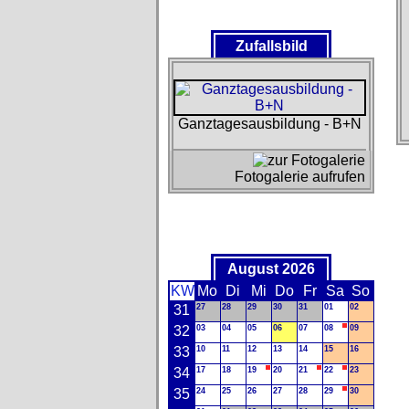
Zufallsbild
Ganztagesausbildung - B+N
Fotogalerie aufrufen
August 2026
KW
Mo
Di
Mi
Do
Fr
Sa
So
31
27
28
29
30
31
01
02
32
03
04
05
06
07
08
09
33
10
11
12
13
14
15
16
34
17
18
19
20
21
22
23
35
24
25
26
27
28
29
30