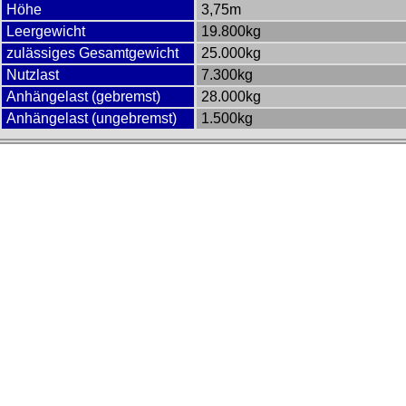
Höhe
3,75m
Leergewicht
19.800kg
zulässiges Gesamtgewicht
25.000kg
Nutzlast
7.300kg
Anhängelast (gebremst)
28.000kg
Anhängelast (ungebremst)
1.500kg