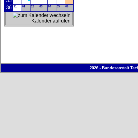
35
36
31
01
02
03
04
05
06
Kalender aufrufen
2026 - Bundesanstalt Tec