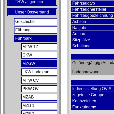
THW allgemein
Fahrzeugtyp
Fahrzeughersteller
Unser Ortsverband
Fahrzeugbezeichnung
Geschichte
Achsen
Baujahr
Führung
Aufbau
Fuhrpark
Sitzplätze
Schaltung
MTW TZ
GKW
Geländegängig (Allrada
MZGW
LKW Ladekran
Ladebordwand
MTW OV
PKW OV
Indienststellung OV S
zugeteilte Gruppe
MZAB
Kennzeichen
MZB 1
Funkrufname
MZB 2