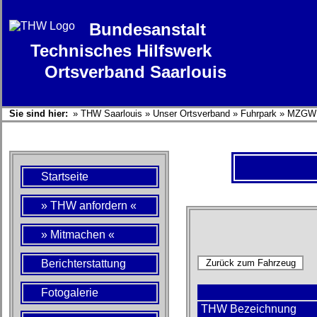
Bundesanstalt
Technisches Hilfswerk
Ortsverband Saarlouis
Sie sind hier:
»
THW Saarlouis
»
Unser Ortsverband
»
Fuhrpark
»
MZGW
Startseite
» THW anfordern «
» Mitmachen «
Berichterstattung
Fotogalerie
THW Bezeichnung