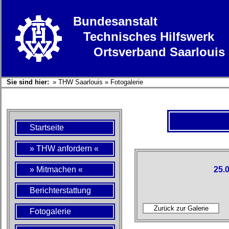
Bundesanstalt
Technisches Hilfswerk
Ortsverband Saarlouis
Sie sind hier:
»
THW Saarlouis
»
Fotogalerie
Startseite
» THW anfordern «
» Mitmachen «
25.
Berichterstattung
Fotogalerie