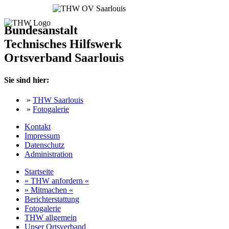
Bundesanstalt
Technisches Hilfswerk
Ortsverband Saarlouis
Sie sind hier:
»
THW Saarlouis
»
Fotogalerie
Kontakt
Impressum
Datenschutz
Administration
Startseite
» THW anfordern «
» Mitmachen «
Berichterstattung
Fotogalerie
THW allgemein
Unser Ortsverband