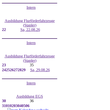
Intern
Ausbildung Flurförderfahrzeuge
(Stapler)
22
Sa, 22.08.26
Intern
Ausbildung Flurförderfahrzeuge
(Stapler)
23
35
24
25
26
27
28
29
Sa, 29.08.26
Intern
Ausbildung EGS
30
36
31
01
02
03
04
05
06