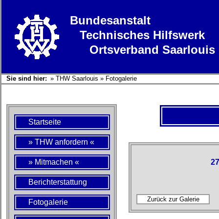
Bundesanstalt
Technisches Hilfswerk
Ortsverband Saarlouis
Sie sind hier:
»
THW Saarlouis
»
Fotogalerie
Startseite
» THW anfordern «
» Mitmachen «
27
Berichterstattung
Fotogalerie