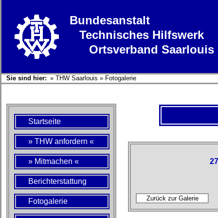
Bundesanstalt
Technisches Hilfswerk
Ortsverband Saarlouis
Sie sind hier:
»
THW Saarlouis
»
Fotogalerie
Startseite
» THW anfordern «
» Mitmachen «
27
Berichterstattung
Fotogalerie