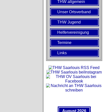
THW allgemein
Unser Ortsverband
THW Jugend
Helfervereinigung
Termine
Links
August 2026