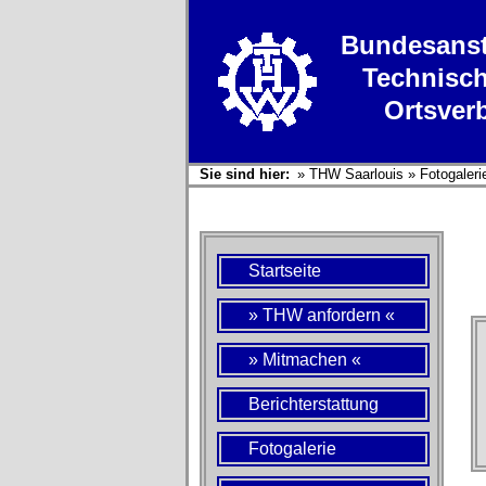
Bundesanst
Technisch
Ortsver
Sie sind hier:
»
THW Saarlouis
»
Fotogaleri
Startseite
» THW anfordern «
» Mitmachen «
Berichterstattung
Fotogalerie