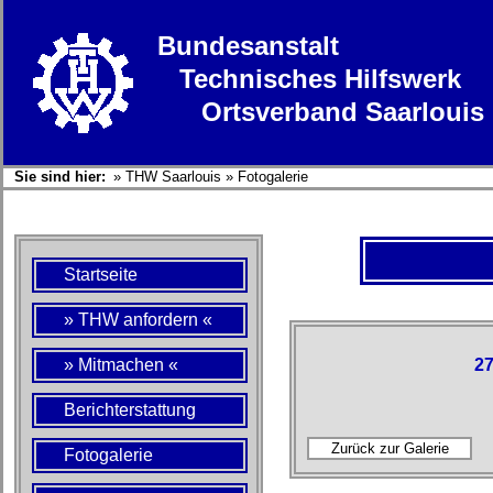
Bundesanstalt
Technisches Hilfswerk
Ortsverband Saarlouis
Sie sind hier:
»
THW Saarlouis
»
Fotogalerie
Startseite
» THW anfordern «
» Mitmachen «
27
Berichterstattung
Fotogalerie