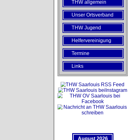
THW allgemein
Unser Ortsverband
THW Jugend
Helfervereinigung
Termine
Links
August 2026