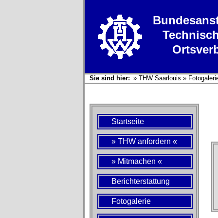
Bundesanst
Technisch
Ortsver
Sie sind hier:
»
THW Saarlouis
»
Fotogaleri
Startseite
» THW anfordern «
» Mitmachen «
Berichterstattung
Fotogalerie