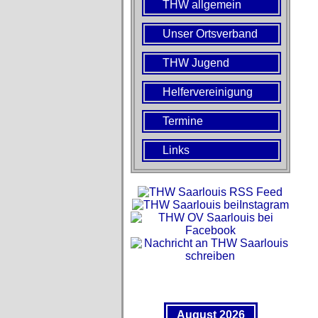
THW allgemein
Unser Ortsverband
THW Jugend
Helfervereinigung
Termine
Links
August 2026