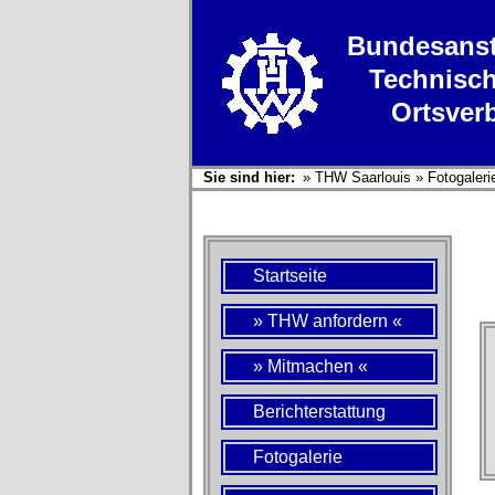
Bundesanst
Technisch
Ortsver
Sie sind hier:
»
THW Saarlouis
»
Fotogaleri
Startseite
» THW anfordern «
» Mitmachen «
Berichterstattung
Fotogalerie