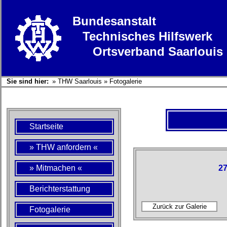
Bundesanstalt
Technisches Hilfswerk
Ortsverband Saarlouis
Sie sind hier:
»
THW Saarlouis
»
Fotogalerie
Startseite
» THW anfordern «
» Mitmachen «
27
Berichterstattung
Fotogalerie