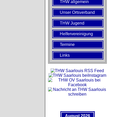
THW allgemein
Unser Ortsverband
THW Jugend
Helfervereinigung
Termine
Links
August 2026