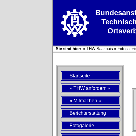
Bundesanst
Technisch
Ortsver
Sie sind hier:
»
THW Saarlouis
»
Fotogaleri
Startseite
» THW anfordern «
» Mitmachen «
Berichterstattung
Fotogalerie