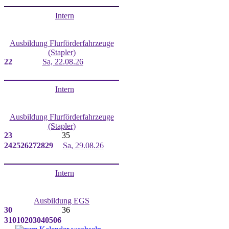
Intern
Ausbildung Flurförderfahrzeuge
(Stapler)
22
Sa, 22.08.26
Intern
Ausbildung Flurförderfahrzeuge
(Stapler)
23
35
24
25
26
27
28
29
Sa, 29.08.26
Intern
Ausbildung EGS
30
36
31
01
02
03
04
05
06