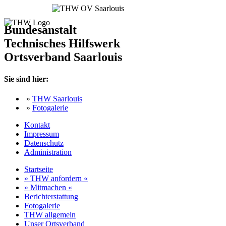
Bundesanstalt
Technisches Hilfswerk
Ortsverband Saarlouis
Sie sind hier:
»
THW Saarlouis
»
Fotogalerie
Kontakt
Impressum
Datenschutz
Administration
Startseite
» THW anfordern «
» Mitmachen «
Berichterstattung
Fotogalerie
THW allgemein
Unser Ortsverband