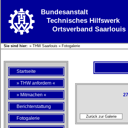
Bundesanstalt
Technisches Hilfswerk
Ortsverband Saarlouis
Sie sind hier:
»
THW Saarlouis
»
Fotogalerie
Startseite
» THW anfordern «
» Mitmachen «
27
Berichterstattung
Fotogalerie