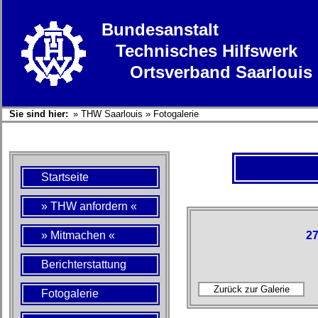
Bundesanstalt
Technisches Hilfswerk
Ortsverband Saarlouis
Sie sind hier:
»
THW Saarlouis
»
Fotogalerie
Startseite
» THW anfordern «
» Mitmachen «
27
Berichterstattung
Fotogalerie