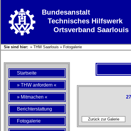
Bundesanstalt
Technisches Hilfswerk
Ortsverband Saarlouis
Sie sind hier:
»
THW Saarlouis
»
Fotogalerie
Startseite
» THW anfordern «
» Mitmachen «
27
Berichterstattung
Fotogalerie