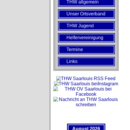
THW allgemein
Unser Ortsverband
THW Jugend
Helfervereinigung
Termine
Links
August 2026