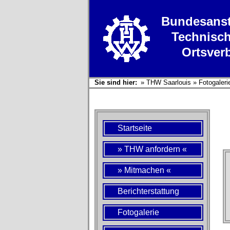
Bundesanst
Technisch
Ortsver
Sie sind hier:
»
THW Saarlouis
»
Fotogaleri
Startseite
» THW anfordern «
» Mitmachen «
Berichterstattung
Fotogalerie