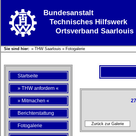
Bundesanstalt
Technisches Hilfswerk
Ortsverband Saarlouis
Sie sind hier:
»
THW Saarlouis
»
Fotogalerie
Startseite
» THW anfordern «
» Mitmachen «
27
Berichterstattung
Fotogalerie