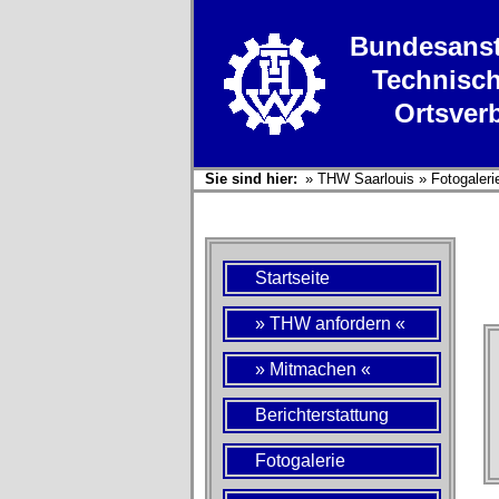
Bundesanst
Technisch
Ortsver
Sie sind hier:
»
THW Saarlouis
»
Fotogaleri
Startseite
» THW anfordern «
» Mitmachen «
Berichterstattung
Fotogalerie