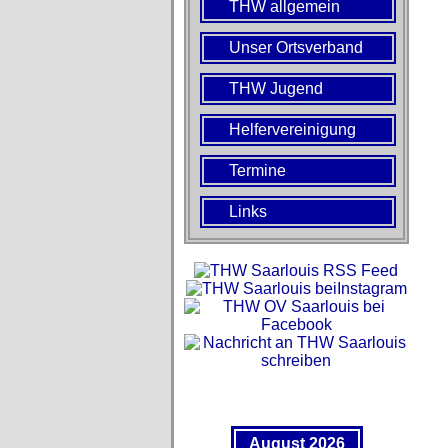
THW allgemein
Unser Ortsverband
THW Jugend
Helfervereinigung
Termine
Links
August 2026