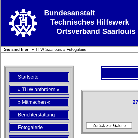
Bundesanstalt
Technisches Hilfswerk
Ortsverband Saarlouis
Sie sind hier:
»
THW Saarlouis
»
Fotogalerie
Startseite
» THW anfordern «
» Mitmachen «
27
Berichterstattung
Fotogalerie