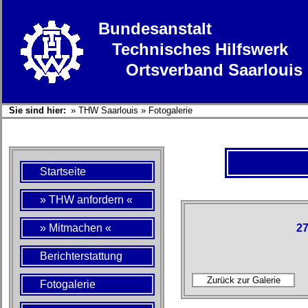
Bundesanstalt
Technisches Hilfswerk
Ortsverband Saarlouis
Sie sind hier:
»
THW Saarlouis
»
Fotogalerie
Startseite
» THW anfordern «
» Mitmachen «
27
Berichterstattung
Fotogalerie