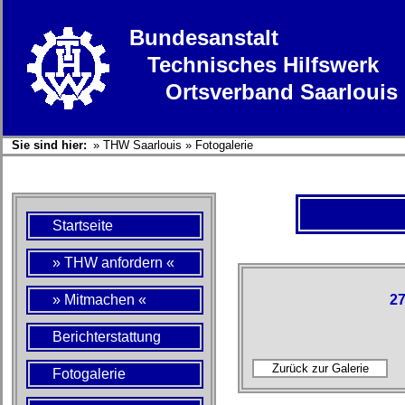
Bundesanstalt
Technisches Hilfswerk
Ortsverband Saarlouis
Sie sind hier:
»
THW Saarlouis
»
Fotogalerie
Startseite
» THW anfordern «
» Mitmachen «
27
Berichterstattung
Fotogalerie