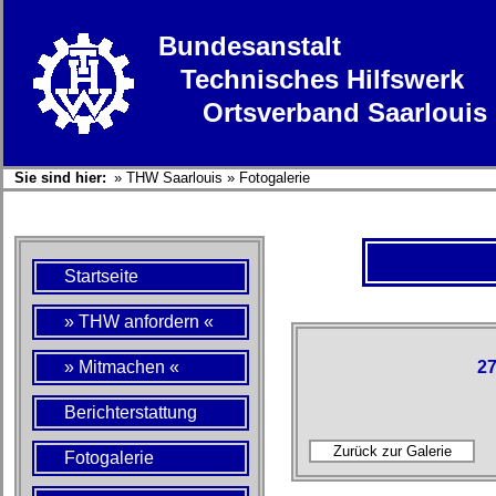
Bundesanstalt
Technisches Hilfswerk
Ortsverband Saarlouis
Sie sind hier:
»
THW Saarlouis
»
Fotogalerie
Startseite
» THW anfordern «
» Mitmachen «
27
Berichterstattung
Fotogalerie