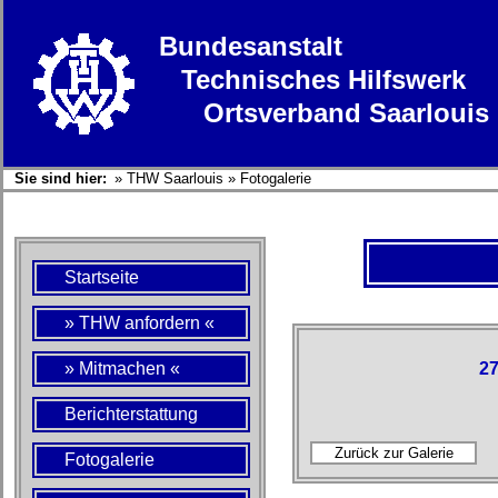
Bundesanstalt
Technisches Hilfswerk
Ortsverband Saarlouis
Sie sind hier:
»
THW Saarlouis
»
Fotogalerie
Startseite
» THW anfordern «
» Mitmachen «
27
Berichterstattung
Fotogalerie