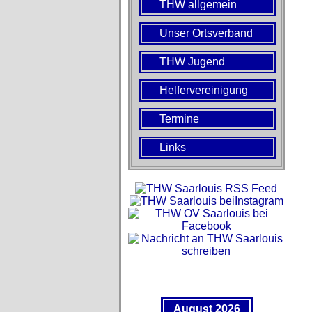
THW allgemein
Unser Ortsverband
THW Jugend
Helfervereinigung
Termine
Links
August 2026