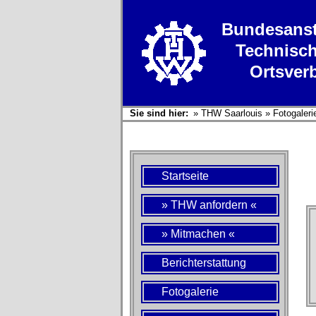
Bundesanst
Technisch
Ortsver
Sie sind hier:
»
THW Saarlouis
»
Fotogaleri
Startseite
» THW anfordern «
» Mitmachen «
Berichterstattung
Fotogalerie