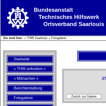
Bundesanstalt
Technisches Hilfswerk
Ortsverband Saarlouis
Sie sind hier:
»
THW Saarlouis
»
Fotogalerie
Startseite
» THW anfordern «
» Mitmachen «
27
Berichterstattung
Fotogalerie