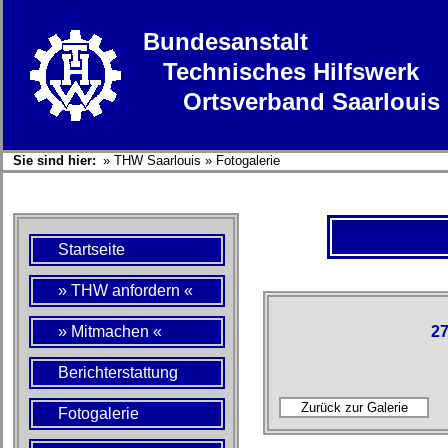
Bundesanstalt
Technisches Hilfswerk
Ortsverband Saarlouis
Sie sind hier:
»
THW Saarlouis
»
Fotogalerie
Startseite
» THW anfordern «
» Mitmachen «
27
Berichterstattung
Fotogalerie