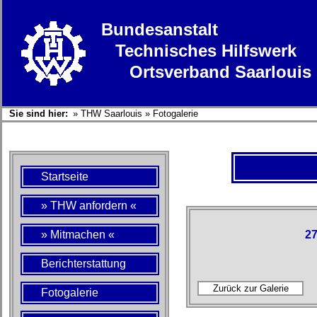
Bundesanstalt
Technisches Hilfswerk
Ortsverband Saarlouis
Sie sind hier:
»
THW Saarlouis
»
Fotogalerie
Startseite
» THW anfordern «
» Mitmachen «
27
Berichterstattung
Fotogalerie