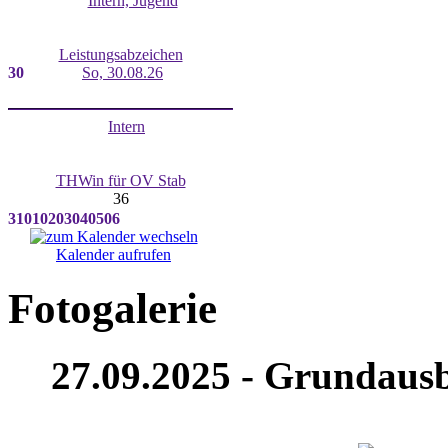
Intern, Jugend
Leistungsabzeichen
30
So, 30.08.26
Intern
THWin für OV Stab
36
31
01
02
03
04
05
06
Kalender aufrufen
Fotogalerie
27.09.2025 - Grundausb