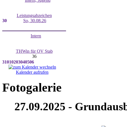
Intern, Jugend
Leistungsabzeichen
30
So, 30.08.26
Intern
THWin für OV Stab
36
31
01
02
03
04
05
06
Kalender aufrufen
Fotogalerie
27.09.2025 - Grundausb