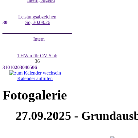
Intern, Jugend
Leistungsabzeichen
30
So, 30.08.26
Intern
THWin für OV Stab
36
31
01
02
03
04
05
06
Kalender aufrufen
Fotogalerie
27.09.2025 - Grundausb