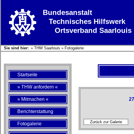
Bundesanstalt
Technisches Hilfswerk
Ortsverband Saarlouis
Sie sind hier:
»
THW Saarlouis
»
Fotogalerie
Startseite
» THW anfordern «
» Mitmachen «
27
Berichterstattung
Fotogalerie