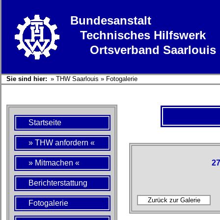
Bundesanstalt
Technisches Hilfswerk
Ortsverband Saarlouis
Sie sind hier:
»
THW Saarlouis
»
Fotogalerie
Startseite
» THW anfordern «
» Mitmachen «
27
Berichterstattung
Fotogalerie