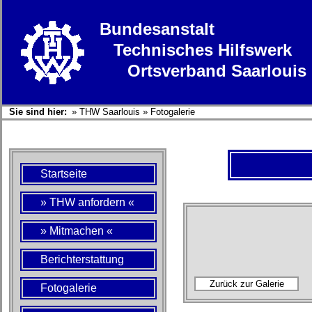
Bundesanstalt
Technisches Hilfswerk
Ortsverband Saarlouis
Sie sind hier:
»
THW Saarlouis
»
Fotogalerie
Startseite
» THW anfordern «
» Mitmachen «
Berichterstattung
Fotogalerie