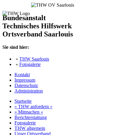
Bundesanstalt
Technisches Hilfswerk
Ortsverband Saarlouis
Sie sind hier:
»
THW Saarlouis
»
Fotogalerie
Kontakt
Impressum
Datenschutz
Administration
Startseite
» THW anfordern «
» Mitmachen «
Berichterstattung
Fotogalerie
THW allgemein
Unser Ortsverband