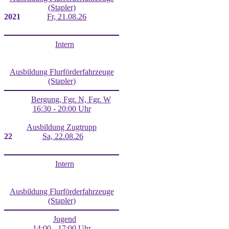
(Stapler)
20
21
Fr, 21.08.26
Intern
Ausbildung Flurförderfahrzeuge
(Stapler)
Bergung, Fgr. N, Fgr. W
16:30 - 20:00 Uhr
Ausbildung Zugtrupp
22
Sa, 22.08.26
Intern
Ausbildung Flurförderfahrzeuge
(Stapler)
Jugend
14:00 - 17:00 Uhr