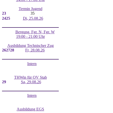
Termin Jugend
23
35
24
25
Di, 25.08.26
Bergung, Fgr. N, Fgr. W
19:00 - 21:00 Uhr
Ausbildung Technischer Zug
26
27
28
Fr, 28.08.26
Intern
THWin für OV Stab
29
Sa, 29.08.26
Intern
Ausbildung EGS