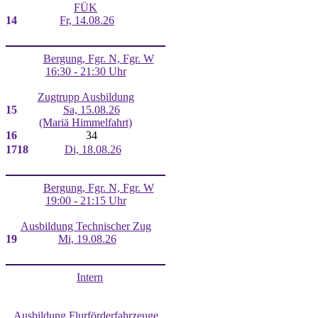
FÜK
14
Fr, 14.08.26
Bergung, Fgr. N, Fgr. W
16:30 - 21:30 Uhr
Zugtrupp Ausbildung
15
Sa, 15.08.26
(Mariä Himmelfahrt)
16
34
17
18
Di, 18.08.26
Bergung, Fgr. N, Fgr. W
19:00 - 21:15 Uhr
Ausbildung Technischer Zug
19
Mi, 19.08.26
Intern
Ausbildung Flurförderfahrzeuge