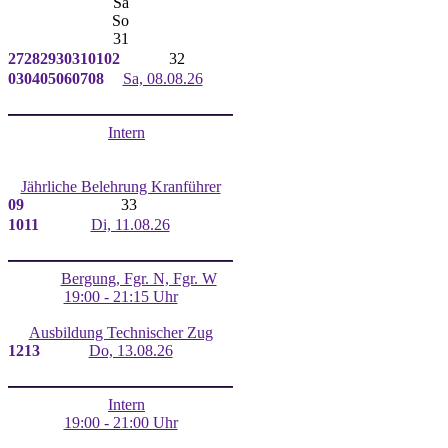
Sa
So
31
27
28
29
30
31
01
02
32
03
04
05
06
07
08
Sa, 08.08.26
Intern
Jährliche Belehrung Kranführer
09
33
10
11
Di, 11.08.26
Bergung, Fgr. N, Fgr. W
19:00 - 21:15 Uhr
Ausbildung Technischer Zug
12
13
Do, 13.08.26
Intern
19:00 - 21:00 Uhr