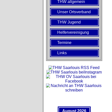
THW allgemein
Unser Ortsverband
THW Jugend
Helfervereinigung
Termine
Links
August 2026