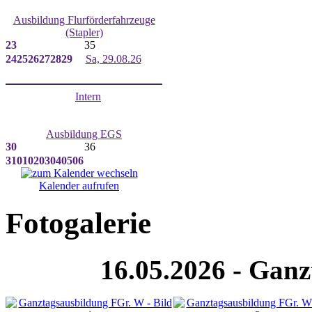
Ausbildung Flurförderfahrzeuge
(Stapler)
23
35
24
25
26
27
28
29
Sa, 29.08.26
Intern
Ausbildung EGS
30
36
31
01
02
03
04
05
06
Kalender aufrufen
Fotogalerie
16.05.2026 - Gan