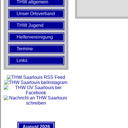
THW allgemein
Unser Ortsverband
THW Jugend
Helfervereinigung
Termine
Links
August 2026