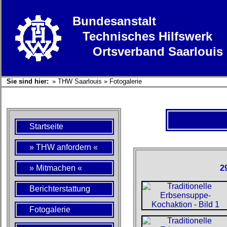
Bundesanstalt
Technisches Hilfswerk
Ortsverband Saarlouis
Sie sind hier:
»
THW Saarlouis
»
Fotogalerie
Startseite
» THW anfordern «
» Mitmachen «
2
Berichterstattung
Fotogalerie