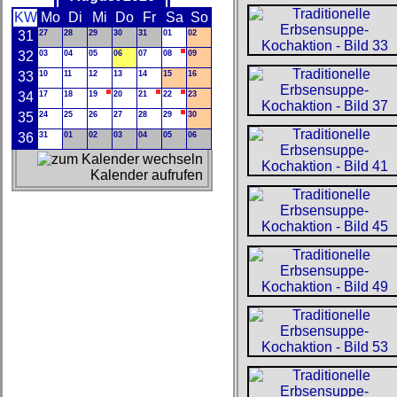
KW
Mo
Di
Mi
Do
Fr
Sa
So
31
27
28
29
30
31
01
02
32
03
04
05
06
07
08
09
33
10
11
12
13
14
15
16
34
17
18
19
20
21
22
23
35
24
25
26
27
28
29
30
36
31
01
02
03
04
05
06
Kalender aufrufen