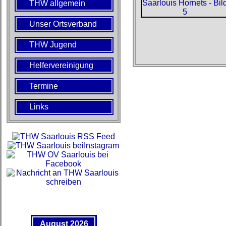
THW allgemein
Unser Ortsverband
THW Jugend
Helfervereinigung
Termine
Links
August 2026