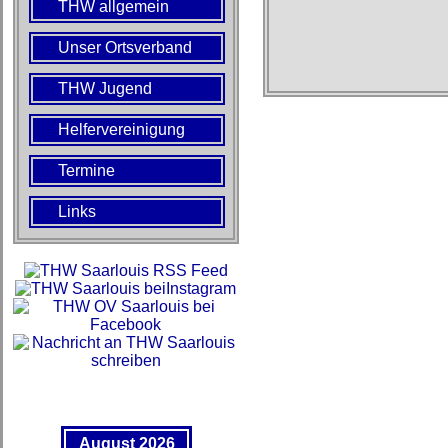
THW allgemein
Unser Ortsverband
THW Jugend
Helfervereinigung
Termine
Links
August 2026