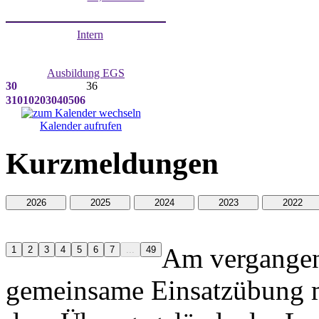
Intern
Ausbildung EGS
30
36
31
01
02
03
04
05
06
Kalender aufrufen
Kurzmeldungen
Am vergangen
gemeinsame Einsatzübung m