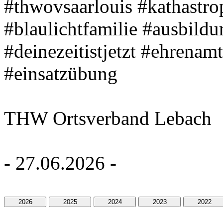
#thwovsaarlouis #kathastro
#blaulichtfamilie #ausbildu
#deinezeitistjetzt #ehrenam
#einsatzübung
THW Ortsverband Lebach
- 27.06.2026 -